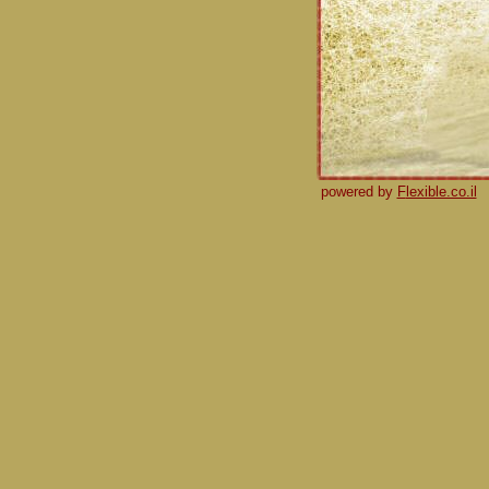
powered by
F
lexible.co.il