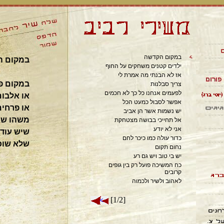
במקום הקדשה
במקום ה
ילדים קטנים משחקים על החוף
אז לא הבנתי מה אמרת לי
במקום פו
צריך סבלנות
לפעמים אנחנו כל כך לא חכמים
או אלבום
אפשר לסבול כמעט הכל
או פרחים
יש נשמות אשר הן אביב
משהו שא
אל תחייכי בבושה מצטחקת
אני לא יודע
שיש עוד 
כדור עולה כמו כיכר לחם
שלא שוכ
נחום תקום
יש בי טוב ויש גם רע
כח המשיכה פועל רק בין גופים
קרובים
לאהוב ולשיר ולכמוה
[1/2]