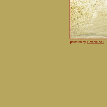
powered by
F
lexible.co.il