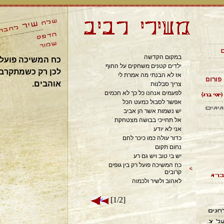
במקום הקדשה
כח המשיכה פועל ר
ילדים קטנים משחקים על החוף
לכן רק כשמתקרב
אז לא הבנתי מה אמרת לי
אוהבים.
צריך סבלנות
לפעמים אנחנו כל כך לא חכמים
אפשר לסבול כמעט הכל
יש נשמות אשר הן אביב
אל תחייכי בבושה מצטחקת
אני לא יודע
כדור עולה כמו כיכר לחם
נחום תקום
יש בי טוב ויש גם רע
כח המשיכה פועל רק בין גופים
קרובים
לאהוב ולשיר ולכמוה
[1/2]